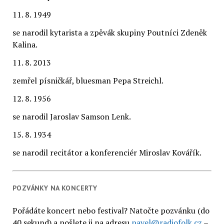
11. 8. 1949
se narodil kytarista a zpěvák skupiny Poutníci Zdeněk
Kalina.
11. 8. 2013
zemřel písničkář, bluesman Pepa Streichl.
12. 8. 1956
se narodil Jaroslav Samson Lenk.
15. 8. 1934
se narodil recitátor a konferenciér Miroslav Kovářík.
POZVÁNKY NA KONCERTY
Pořádáte koncert nebo festival? Natočte pozvánku (do
40 sekund) a pošlete ji na adresu
pavel@radiofolk.cz
–