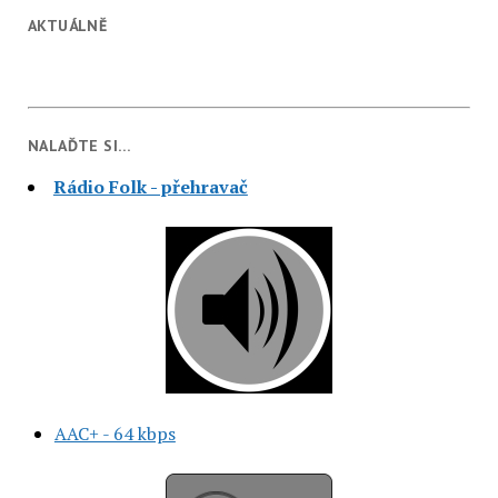
AKTUÁLNĚ
NALAĎTE SI…
Rádio Folk - přehravač
AAC+ - 64 kbps