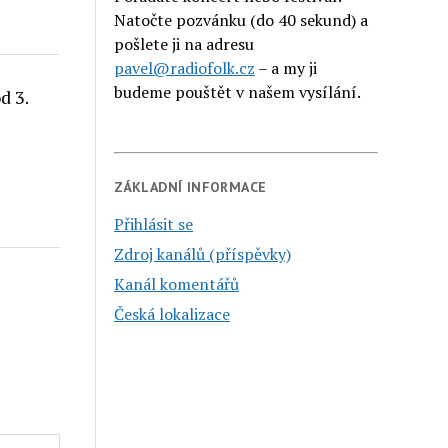
Natočte pozvánku (do 40 sekund) a
pošlete ji na adresu
pavel@radiofolk.cz
– a my ji
budeme pouštět v našem vysílání.
d 3.
ZÁKLADNÍ INFORMACE
Přihlásit se
Zdroj kanálů (příspěvky)
Kanál komentářů
Česká lokalizace