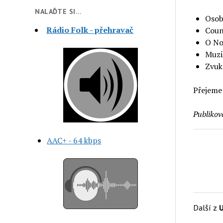
NALAĎTE SI…
Osobn
Rádio Folk - přehravač
Coun
O No
Muzik
Zvuk
Přejeme
Publikov
AAC+ - 64 kbps
Další z
U