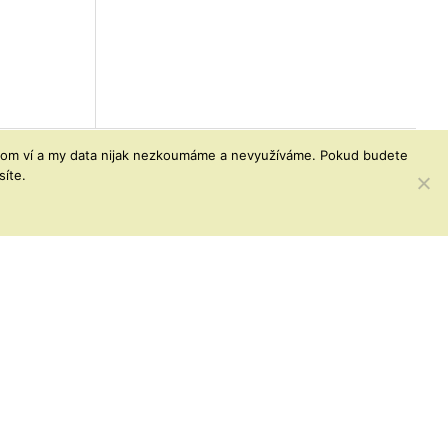
o tom ví a my data nijak nezkoumáme a nevyužíváme. Pokud budete
íte.