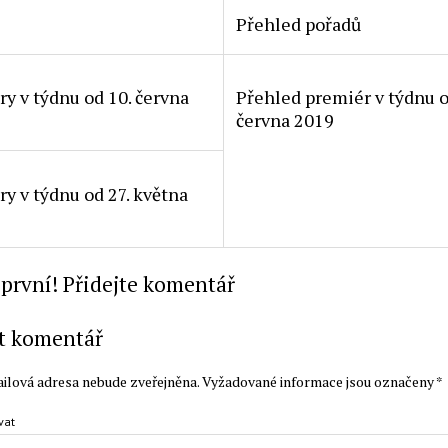
)
Přehled pořadů
y v týdnu od 10. června
Přehled premiér v týdnu o
června 2019
y v týdnu od 27. května
první! Přidejte komentář
t komentář
ilová adresa nebude zveřejněna.
Vyžadované informace jsou označeny
*
vat