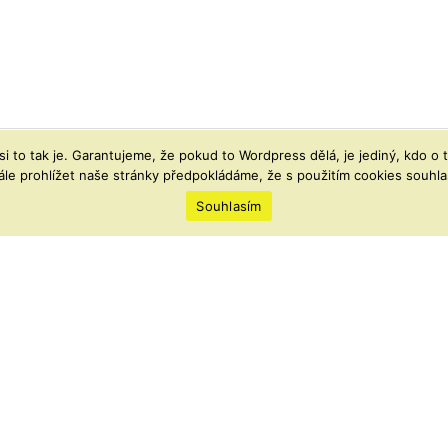
 to tak je. Garantujeme, že pokud to Wordpress dělá, je jediný, kdo 
ále prohlížet naše stránky předpokládáme, že s použitím cookies souhlas
Souhlasím
žánrové rádio ze skupiny Radia.cz