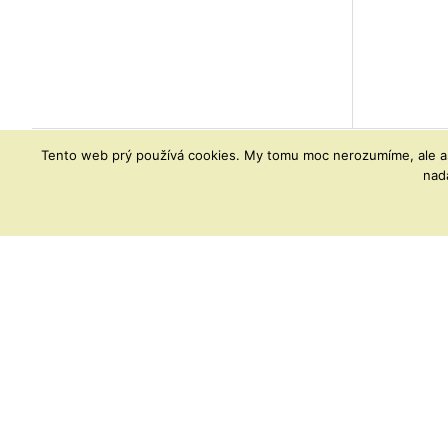
Tento web prý používá cookies. My tomu moc nerozumíme, ale asi
nad