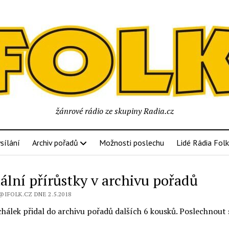
žánrové rádio ze skupiny Radia.cz
sílání
Archiv pořadů
Možnosti poslechu
Lidé Rádia Folk
ální přírůstky v archivu pořadů
IFOLK.CZ DNE 2.5.2018
chálek přidal do archivu pořadů dalších 6 kousků. Poslechnout s