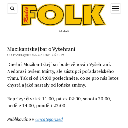
otevřít
menu
6.8.2026
Muzikantskej bar o Vyšehraní
OD PAVEL@IFOLK.CZ DNE 7.5.2019
Dnešní Muzikantskej bar bude věnován Vyšehraní.
Nedorazí ovšem Márty, ale zástupci pořadatelského
týmu. Tak si od 19:00 poslechněte, co se pro nás letos
chystá a jaké nastaly od loňska změny.
Reprízy: čtvrtek 11:00, pátek 02:00, sobota 20:00,
neděle 14:00, pondělí 22:00
Publikováno v
Uncategorized