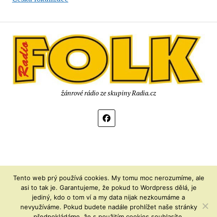
žánrové rádio ze skupiny Radia.cz
Tento web prý používá cookies. My tomu moc nerozumíme, ale
asi to tak je. Garantujeme, že pokud to Wordpress dělá, je
jediný, kdo o tom ví a my data nijak nezkoumáme a
nevyužíváme. Pokud budete nadále prohlížet naše stránky
© Rádio Folk z.s. 2005 – 2025
předpokládáme, že s použitím cookies souhlasíte.