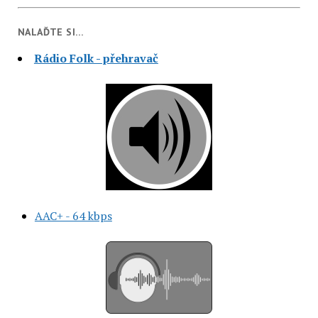
NALAĎTE SI…
Rádio Folk - přehravač
AAC+ - 64 kbps