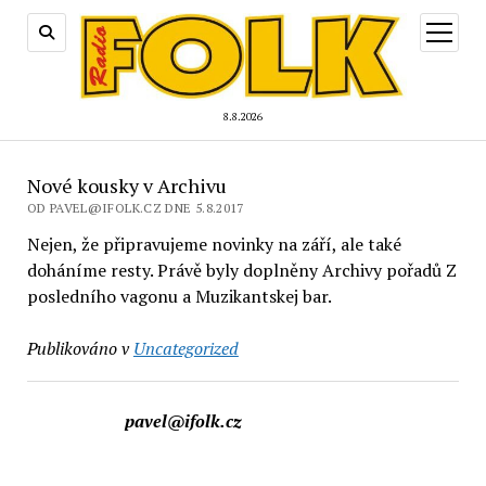
otevřít
menu
8.8.2026
Nové kousky v Archivu
OD PAVEL@IFOLK.CZ DNE 5.8.2017
Nejen, že připravujeme novinky na září, ale také
doháníme resty. Právě byly doplněny Archivy pořadů Z
posledního vagonu a Muzikantskej bar.
Publikováno v
Uncategorized
pavel@ifolk.cz