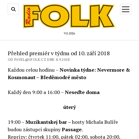
otevřít
menu
9.8.2026
Přehled premiér v týdnu od 10. září 2018
OD PAVEL@IFOLK.CZ DNE 8.9.2018
Každou celou hodinu –
Novinka týdne: Nevermore &
Kosmonaut – Bleděmodré město
Každý den 9:00 a 16:00 –
Neseďte doma
úterý
19:00 –
Muzikantskej bar –
hosty Michala Bulíře
budou zástupci skupiny
Passage
.
Reprízy: čtvrtek 11:00, pátek 02:00, sobota 20:00,