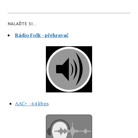
NALAĎTE SI…
Rádio Folk - přehravač
AAC+ - 64 kbps